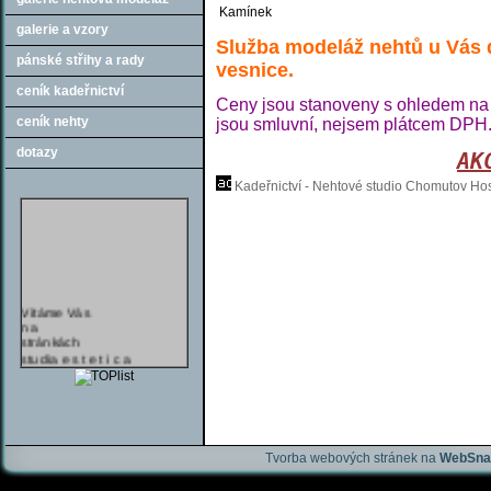
Kamínek
galerie a vzory
Služba modeláž nehtů u Vás d
pánské střihy a rady
vesnice.
ceník kadeřnictví
Ceny jsou stanoveny s ohledem na d
ceník nehty
jsou smluvní, nejsem plátcem DPH
dotazy
AK
Kadeřnictví - Nehtové studio Chomutov
Hos
Vítáme Vás
na
stránkách
studia e s t e t i c a
a věříme,
že zde najdete
vše co hledáte.
jen u nás
hra o mobilní telefon
NOKIA !!.
Tvorba webových stránek na
WebSna