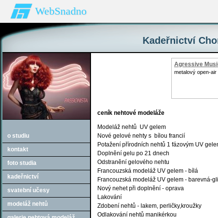
WebSnadno
Kadeřnictví Chom
Agressive Musi
metalový open-air 
ceník nehtové modeláže
Modeláž nehtů UV gelem
o studiu
Nové gelové nehty s bílou francií
Potažení přírodních nehtů 1 fázovým UV gel
kontakt
Doplnění gelu po 21 dnech
Odstranění gelového nehtu
foto studia
Francouzská modeláž UV gelem - bílá
kadeřnictví
Francouzská modeláž UV gelem - barevná-gli
Nový nehet při doplnění - oprava
svatební učesy
Lakování
modeláž nehtů
Zdobení nehtů - lakem, perličky,kroužky
Odlakování nehtů manikérkou
galerie nehtová modeláž