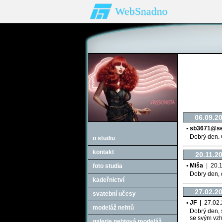
WebSnadno
06.09.2
• sb3671@s
Dobrý den. 
o studiu
kontakt
20.11.2
• Miša
| 20.11
foto studia
Dobry den, 
kadeřnictví
27.02.2
svatební učesy
• JF
| 27.02.2
modeláž nehtů
Dobrý den, 
se svým vzh
galerie nehtová modeláž