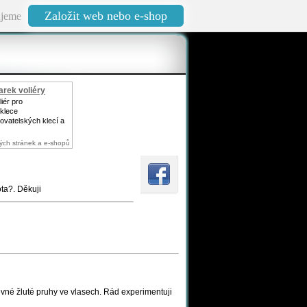
Založit web nebo e-shop
jeme
rek voliéry
iér pro
klece
ovatelských klecí a
ých stránek a e-shopů
ta?. Děkuji
evné žluté pruhy ve vlasech. Rád experimentuji