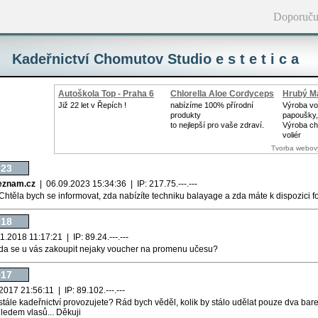
Doporuču
Kadeřnictví Chomutov Studio e s t e t i c a
Autoškola Top - Praha 6
Chlorella Aloe Cordyceps
Hrubý Ma
Již 22 let v Řepích !
nabízíme 100% přírodní
Výroba vol
produkty
papoušky,
to nejlepší pro vaše zdraví.
Výroba ch
voliér
Tvorba webov
023
eznam.cz
| 06.09.2023 15:34:36 | IP: 217.75.---.---
Chtěla bych se informovat, zda nabízíte techniku balayage a zda máte k dispozici fo
018
.2018 11:17:21 | IP: 89.24.---.---
da se u vás zakoupit nejaky voucher na promenu učesu?
017
017 21:56:11 | IP: 89.102.---.---
stále kadeřnictví provozujete? Rád bych věděl, kolik by stálo udělat pouze dva bar
ledem vlasů... Děkuji