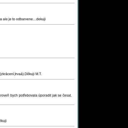
a ale je to odbarvene....dekuji
zkrácení,trvaá).Děkuji M.T.
roveň bych potřebovala úporadit jak se česat.
ěkuji