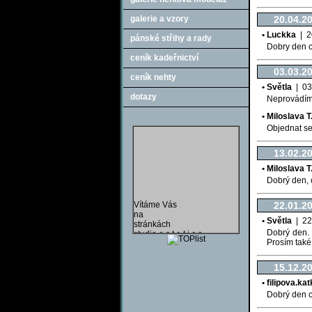
galerie a vzory
20.04.2
• Luckka
| 20
pánské střihy a rady
Dobry den ch
ceník kadeřnictví
03.03.2
ceník nehty
• Světla
| 03.
dotazy
Neprovádím
• Miloslava T
Objednat se
13.02.2
• Miloslava T
Dobrý den, 
Vítáme Vás
22.01.2
na
• Světla
| 22.
stránkách
studia e s t e t i c a
Dobrý den. 
a věříme,
Prosím také 
že zde najdete
vše co hledáte.
15.12.2
jen u nás
hra o mobilní telefon
• filipova.k
NOKIA !!.
Dobrý den c