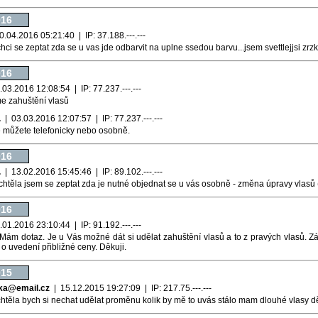
016
.04.2016 05:21:40 | IP: 37.188.---.---
ci se zeptat zda se u vas jde odbarvit na uplne ssedou barvu...jsem svettlejjsi zrzk
016
03.2016 12:08:54 | IP: 77.237.---.---
e zahuštění vlasů
.
| 03.03.2016 12:07:57 | IP: 77.237.---.---
 můžete telefonicky nebo osobně.
016
.
| 13.02.2016 15:45:46 | IP: 89.102.---.---
chtěla jsem se zeptat zda je nutné objednat se u vás osobně - změna úpravy vlasů (
016
01.2016 23:10:44 | IP: 91.192.---.---
Mám dotaz. Je u Vás možné dát si udělat zahuštění vlasů a to z pravých vlasů. Zá
o uvedení přibližné ceny. Děkuji.
015
atka@email.cz
| 15.12.2015 19:27:09 | IP: 217.75.---.---
htěla bych si nechat udělat proměnu kolik by mě to uvás stálo mam dlouhé vlasy d