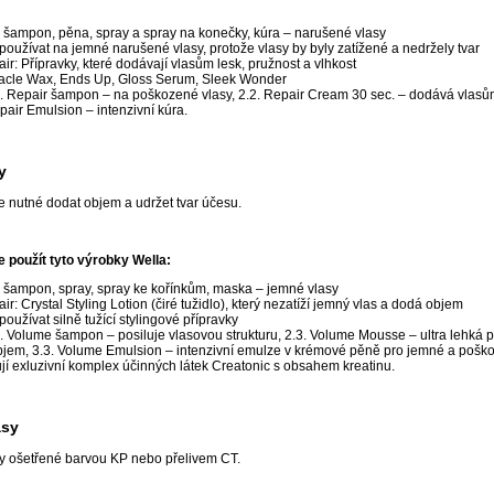
: šampon, pěna, spray a spray na konečky, kúra – narušené vlasy
používat na jemné narušené vlasy, protože vlasy by byly zatížené a nedržely tvar
ir: Přípravky, které dodávají vlasům lesk, pružnost a vlhkost
racle Wax, Ends Up, Gloss Serum, Sleek Wonder
2. Repair šampon – na poškozené vlasy, 2.2. Repair Cream 30 sec. – dodává vlas
pair Emulsion – intenzivní kúra.
y
je nutné dodat objem a udržet tvar účesu.
použít tyto výrobky Wella:
x: šampon, spray, spray ke kořínkům, maska – jemné vlasy
ir: Crystal Styling Lotion (čiré tužidlo), který nezatíží jemný vlas a dodá objem
používat silně tužící stylingové přípravky
. Volume šampon – posiluje vlasovou strukturu, 2.3. Volume Mousse – ultra lehká pě
objem, 3.3. Volume Emulsion – intenzivní emulze v krémové pěně pro jemné a poško
jí exluzivní komplex účinných látek Creatonic s obsahem kreatinu.
asy
y ošetřené barvou KP nebo přelivem CT.