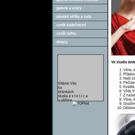
galerie a vzory
pánské střihy a rady
ceník kadeřnictví
ceník nehty
dotazy
Ve studiu dod
Víme, 
Přátel
Vítáme Vás
Naši
z
na
Pečuje
stránkách
Kvalita
studia e s t e t i c a
Vždy Vá
a věříme,
Z našeh
že zde najdete
Víme, 
vše co hledáte.
Snažíme
jen u nás
Děláme
hra o mobilní telefon
NOKIA !!.