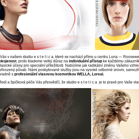
ás v našem studiu e s t e t i c a, které se nachází přímo u centru Luna — Roosewe
okojenost
, proto klademe velký důraz na
individuální přístup
ke každému zákazníko
 klasické účesy pro speciální příležitosti. Nabízíme jak radikální změnu Vašeho vzhl
řirozený půvab. Námi poskytované služby jsou na vysoké odborné úrovni, samozřejm
hradně s
profesionální vlasovou kosmetikou WELLA, Loreal.
edí a špičková péče Vás přesvědčí, že studio e s t e t i c a je to pravé pro Vaše vla