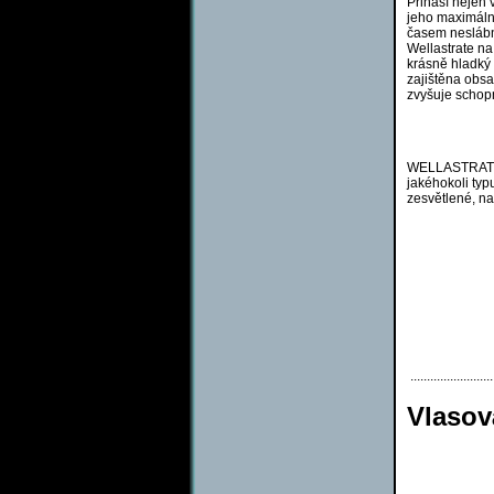
Přináší nejen 
jeho maximální
časem neslábn
Wellastrate na 
krásně hladký 
zajištěna obs
zvyšuje schopn
WELLASTRATE j
jakéhokoli typ
zesvětlené, na
..........................
Vlasov