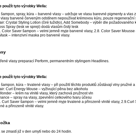
použít tyto výrobky Wella:
: šampon, spray, kúra – barvené vlasy – udržuje ve vlasu barevné pigmenty a vlas z
a vlasy barvené červeným odstínem nepoužívat krémovou kúru, pouze regenerační s
air: Crystal Styling Lotion (čiré tužidlo), Add Somebody – výběr dle požadovaného
oss Spray (lesk ve spreji) dodá vlasům čistý lesk
. Color Saver šampon – velmi jemně myje barvené vlasy, 2.8. Color Saver Mousse – 
Mask – intenzivní maska pro barvené vlasy.
asy
řené vlasy preparací Perform, permanentním stylingem Headlines.
použít tyto výrobky Wella:
: šampon, kúra – trvalené vlasy – při použití těchto produktů zůstávají vlny pružné 
air: Curl Energy Mouse – vyživující pěna bez alkoholu
onder – krém na vlnité vlasy, který zachová pružnost vln
mance – spray na vlasy, zpevnění celkového tvaru účesu
. Curl Saver šampon – velmi jemně myje trvalené a přirozeně vlnité vlasy, 2.9.Curl
ené a přirozeně vlnité vlasy.
kožka
 se zmastí již v den umytí nebo do 24 hodin.