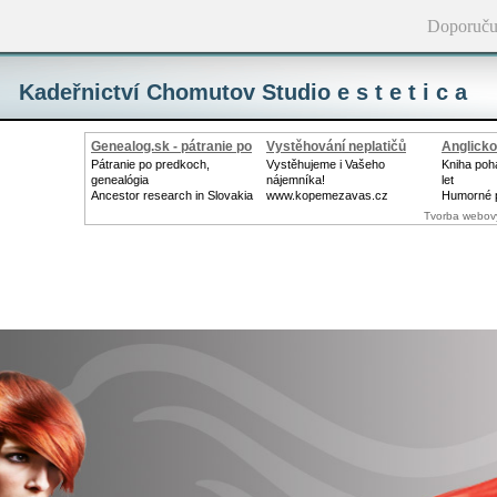
Doporuču
Kadeřnictví Chomutov Studio e s t e t i c a
Genealog.sk - pátranie po
Vystěhování neplatičů
Anglicko
Pátranie po predkoch,
Vystěhujeme i Vašeho
Kniha pohá
genealógia
nájemníka!
let
Ancestor research in Slovakia
www.kopemezavas.cz
Humorné 
Tvorba webov