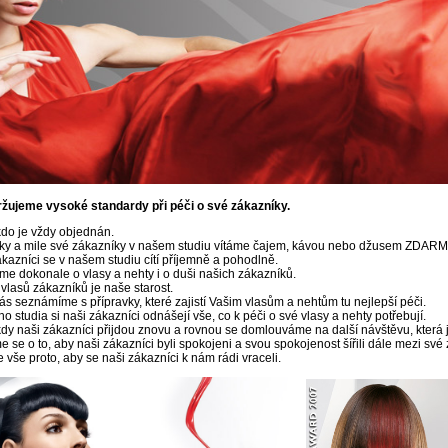
ržujeme vysoké standardy při péči o své zákazníky.
kdo je vždy objednán.
sky a mile své zákazníky v našem studiu vítáme čajem, kávou nebo džusem
ZDAR
ákazníci
se v našem studiu cítí příjemně a pohodlně.
me dokonale o vlasy a nehty i o duši našich zákazníků.
 vlasů
zákazníků
je naše starost.
s seznámíme s přípravky, které zajistí Vašim vlasům a nehtům tu nejlepší péči.
o studia si naši
zákazníci
odnášejí vše, co k péči o své vlasy a nehty potřebují.
kdy naši
zákazníci
přijdou znovu a rovnou se domlouváme na další návštěvu, která 
 se o to, aby naši zákazníci byli spokojeni a svou spokojenost šířili dále mezi sv
 vše proto, aby se naši
zákazníci k nám rádi
vraceli.