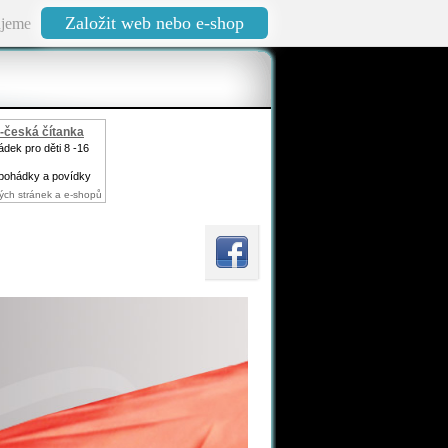
Založit web nebo e-shop
jeme
-česká čítanka
dek pro děti 8 -16
pohádky a povídky
ých stránek a e-shopů