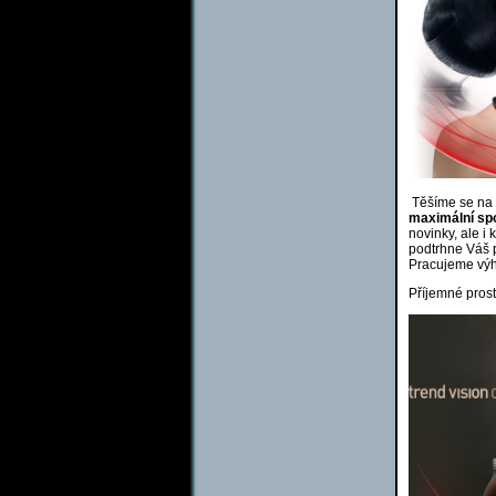
Těšíme se na V
maximální sp
novinky, ale i
podtrhne Váš p
Pracujeme vý
Příjemné prostř