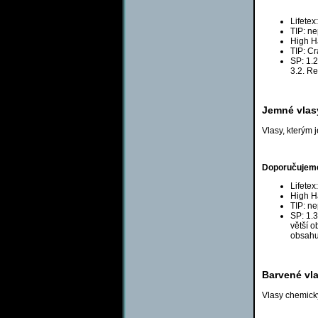
Lifetex
TIP: ne
High Ha
TIP: C
SP: 1.
3.2. Re
Jemné vlas
Vlasy, kterým 
Doporučujeme 
Lifete
High Ha
TIP: ne
SP: 1.3
větší 
obsahu
Barvené vl
Vlasy chemick