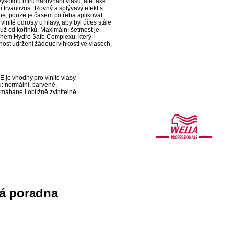
vysokou míru narovnání vlasů, ale také
 trvanlivost. Rovný a splývavý efekt s
e, pouze je časem potřeba aplikovat
vlnité odrosty u hlavy, aby byl účes stále
už od kořínků. Maximální šetrnost je
ahem Hydro Safe Complexu, který
ost udržení žádoucí vlhkosti ve vlasech.
e vhodný pro vlnité vlasy
u: normální, barvené,
máhané i obtížně zvlnitelné.
....................................................................................................................................................
á poradna