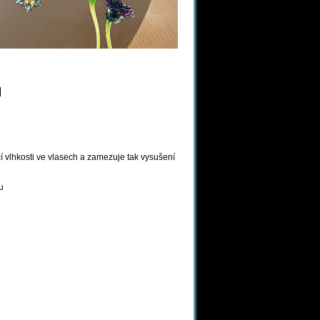
ů
í vlhkosti ve vlasech a zamezuje tak vysušení
u