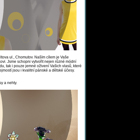
ltova ul., Chomutov. Naším cílem je Vaše
vi. Jsme schopni vytvořit nejen různé módní
edu, tak i pouze jemné oživení Vašich vlasů, které
ostí jsou i kvalitní pánské a dětské účesy.
sy a nehty.