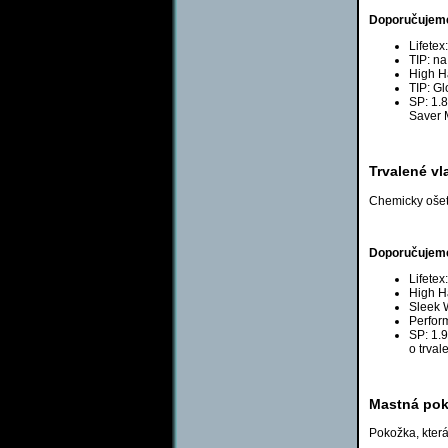
Doporučujeme 
Lifetex
TIP: n
High H
TIP: Gl
SP: 1.8
Saver 
Trvalené vl
Chemicky ošet
Doporučujeme 
Lifetex
High H
Sleek W
Perfor
SP: 1.9
o trval
Mastná po
Pokožka, která