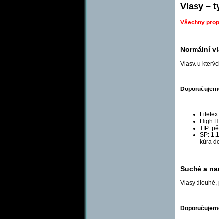
Vlasy – t
Všechny propa
Normální v
Vlasy, u který
Doporučujeme 
Lifete
High H
TIP: pě
SP: 1.1
kúra do
Suché a na
Vlasy dlouhé,
Doporučujeme 