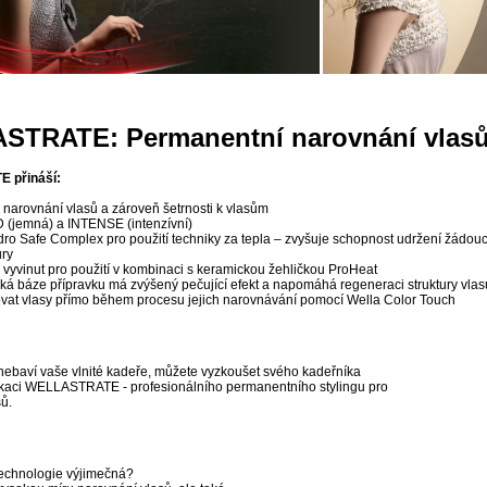
STRATE: Permanentní narovnání vlas
 přináší:
 narovnání vlasů a zároveň šetrnosti k vlasům
D (jemná) a INTENSE (intenzívní)
ro Safe Complex pro použití techniky za tepla – zvyšuje schopnost udržení žádouc
ury
ě vyvinut pro použití v kombinaci s keramickou žehličkou ProHeat
cká báze přípravku má zvýšený pečující efekt a napomáhá regeneraci struktury vlas
ovat vlasy přímo během procesu jejich narovnávání pomocí Wella Color Touch
nebaví vaše vlnité kadeře, můžete vyzkoušet svého kadeřníka
ikaci WELLASTRATE - profesionálního permanentního stylingu pro
ů.
technologie výjimečná?