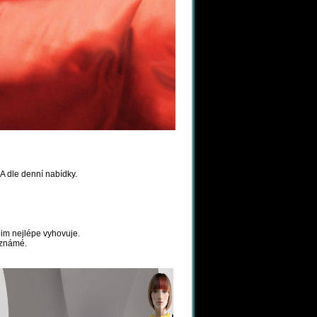
MA
dle denní nabídky.
jim nejlépe vyhovuje.
é známé.