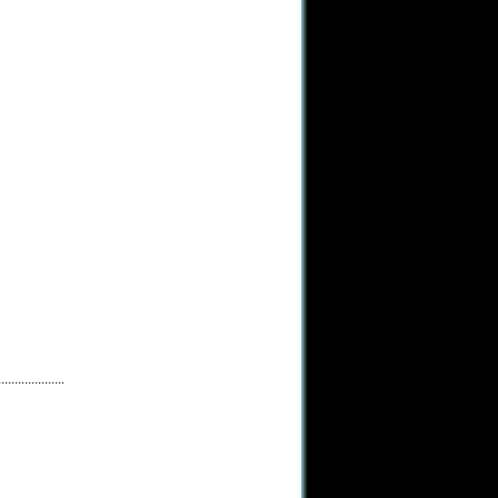
....................