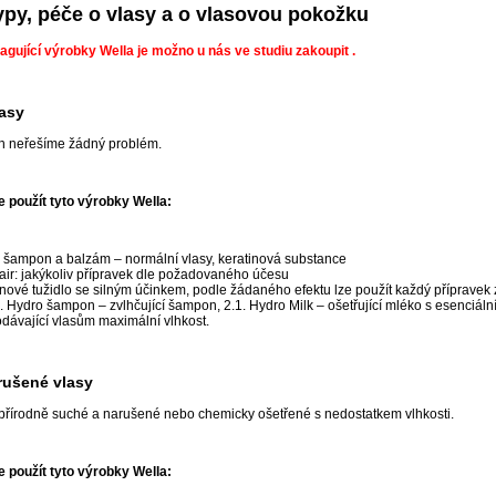
ypy, péče o vlasy a o vlasovou pokožku
gující výrobky Wella je možno u nás ve studiu zakoupit .
lasy
ch neřešíme žádný problém.
použít tyto výrobky Wella:
x: šampon a balzám – normální vlasy, keratinová substance
air: jakýkoliv přípravek dle požadovaného účesu
nové tužidlo se silným účinkem, podle žádaného efektu lze použít každý přípravek z
. Hydro šampon – zvlhčující šampon, 2.1. Hydro Milk – ošetřující mléko s esenciální
dávající vlasům maximální vlhkost.
rušené vlasy
 přírodně suché a narušené nebo chemicky ošetřené s nedostatkem vlhkosti.
použít tyto výrobky Wella: