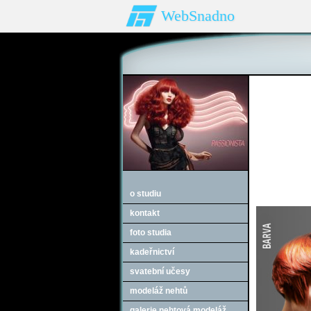
WebSnadno
o studiu
kontakt
foto studia
kadeřnictví
svatební učesy
modeláž nehtů
galerie nehtová modeláž