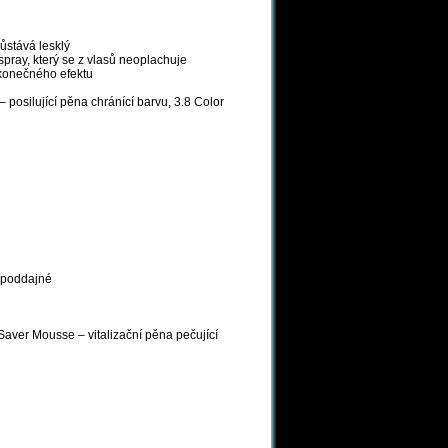
ůstává lesklý
pray, který se z vlasů neoplachuje
 konečného efektu
posilující pěna chránící barvu, 3.8 Color
a poddajné
 Saver Mousse – vitalizační pěna pečující