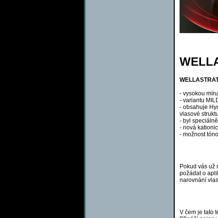
WELLA
WELLASTRATE
- vysokou míru
- variantu MIL
- obsahuje Hyd
vlasové strukt
- byl speciáln
- nová kationi
- možnost tón
Pokud vás už 
požádat o apl
narovnání vlas
V čem je tato 