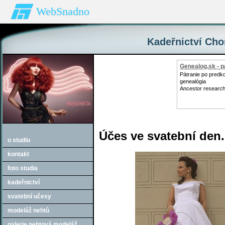
WebSnadno
Kadeřnictví Chom
Genealog.sk - p
Pátranie po predk
genealógia
Ancestor research
Účes ve svatební den.
o studiu
kontakt
foto studia
kadeřnictví
svatební učesy
modeláž nehtů
galerie nehtová modeláž