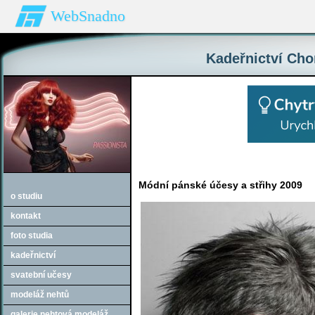
WebSnadno
Kadeřnictví Chom
Módní pánské účesy a střihy 2009
o studiu
kontakt
foto studia
kadeřnictví
svatební učesy
modeláž nehtů
galerie nehtová modeláž