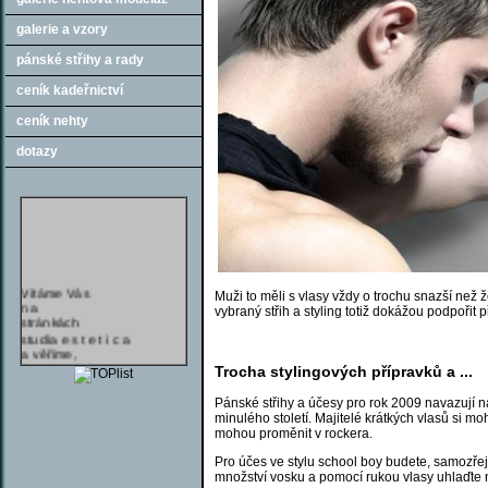
galerie a vzory
pánské střihy a rady
ceník kadeřnictví
ceník nehty
dotazy
Vítáme Vás
Muži to měli s vlasy vždy o trochu snazší ne
na
vybraný střih a styling totiž dokážou podpořit 
stránkách
studia e s t e t i c a
a věříme,
že zde najdete
Trocha stylingových přípravků a ...
vše co hledáte.
jen u nás
Pánské střihy a účesy pro rok 2009 navazují n
hra o mobilní telefon
minulého století. Majitelé krátkých vlasů si m
NOKIA !!.
mohou proměnit v rockera.
Pro účes ve stylu school boy budete, samozřejmě
množství vosku a pomocí rukou vlasy uhlaďte n