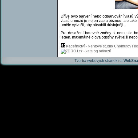
Dříve bylo barvení nebo odbarvování vlasů v
vlasů u mužů je nejen zcela běžnou, ale také n
uměle vytvořit, aby působili důstojněji.
Pro dosažení barevné změny si nemusíte hned
jeden, maximálně o dva odstíny světlejší nebo 
Kadeřnictví - Nehtové studio Chomutov
Hos
Tvorba webových stránek na
WebSna