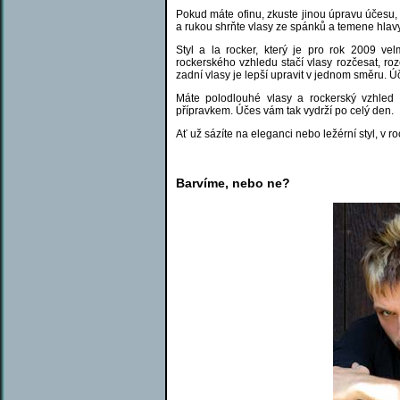
Pokud máte ofinu, zkuste jinou úpravu účesu, 
a rukou shrňte vlasy ze spánků a temene hlavy
Styl a la rocker, který je pro rok 2009 vel
rockerského vzhledu stačí vlasy rozčesat, ro
zadní vlasy je lepší upravit v jednom směru. 
Máte polodlouhé vlasy a rockerský vzhled 
přípravkem. Účes vám tak vydrží po celý den.
Ať už sázíte na eleganci nebo ležérní styl, v
Barvíme, nebo ne?