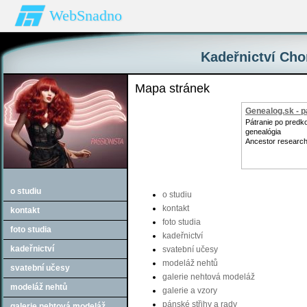
WebSnadno
Kadeřnictví Chom
Mapa stránek
Genealog.sk - p
Pátranie po predk
genealógia
Ancestor research
o studiu
o studiu
kontakt
kontakt
foto studia
foto studia
kadeřnictví
kadeřnictví
svatební učesy
modeláž nehtů
svatební učesy
galerie nehtová modeláž
modeláž nehtů
galerie a vzory
pánské střihy a rady
galerie nehtová modeláž