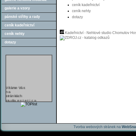
ceník kadeřnictví
galerie a vzory
ceník nehty
pánské střihy a rady
dotazy
ceník kadeřnictví
Kadeřnictví - Nehtové studio Chomutov
Hos
ceník nehty
dotazy
Vítáme Vás
na
stránkách
studia e s t e t i c a
a věříme,
že zde najdete
vše co hledáte.
jen u nás
hra o mobilní telefon
NOKIA !!.
Tvorba webových stránek na
WebSna